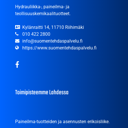
Hydrauliikka-, paineilma- ja
teollisuuskemikaalituotteet.
Kylänraitti 14, 11710 Riihimäki
010 422 2800
info@suomentehdaspalvelu.fi
https://www.suomentehdaspalvelu.fi
Toimipisteemme Lahdessa
Paineilma-tuotteiden ja asennusten erikoisliike.