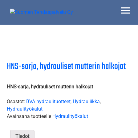
Skip
to
content
Suomen Tehdaspalvelu Oy
Parasta palvelua
HNS-sarja, hydrauliset mutterin halkojat
HNS-sarja, hydrauliset mutterin halkojat
Osastot:
BVA hydraulituotteet
,
Hydrauliikka
,
Hydraulityökalut
Avainsana tuotteelle
Hydraulityökalut
Tiedot