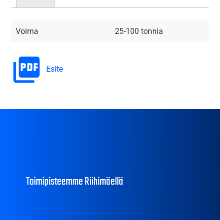
Voima
25-100 tonnia
Esite
Toimipisteemme Riihimäellä