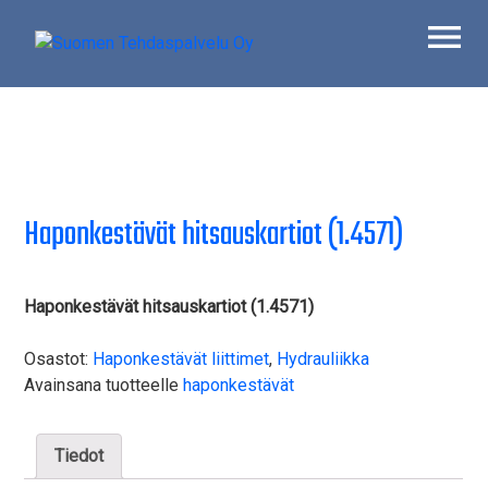
Skip
to
content
Suomen Tehdaspalvelu Oy
Parasta palvelua
Haponkestävät hitsauskartiot (1.4571)
Haponkestävät hitsauskartiot (1.4571)
Osastot:
Haponkestävät liittimet
,
Hydrauliikka
Avainsana tuotteelle
haponkestävät
Tiedot