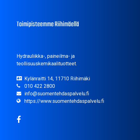
Toimipisteemme Riihimäellä
Hydrauliikka-, paineilma- ja
teollisuuskemikaalituotteet.
Kylänraitti 14, 11710 Riihimäki
010 422 2800
info@suomentehdaspalvelu.fi
https://www.suomentehdaspalvelu.fi