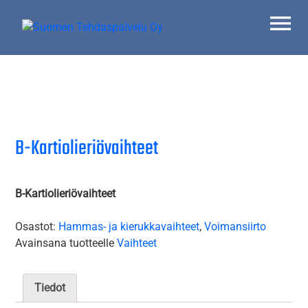
Skip
to
content
Suomen Tehdaspalvelu Oy
Parasta palvelua
B-Kartiolieriövaihteet
B-Kartiolieriövaihteet
Osastot:
Hammas- ja kierukkavaihteet
,
Voimansiirto
Avainsana tuotteelle
Vaihteet
Tiedot