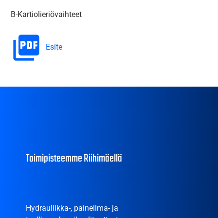
B-Kartiolieriövaihteet
Esite
Toimipisteemme Riihimäellä
Hydrauliikka-, paineilma- ja