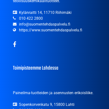
teollisuuskemikaalituotteet.
Kylänraitti 14, 11710 Riihimäki
010 422 2800
info@suomentehdaspalvelu.fi
https://www.suomentehdaspalvelu.fi
Toimipisteemme Lahdessa
Paineilma-tuotteiden ja asennusten erikoisliike.
Sopenkorvenkatu 9, 15800 Lahti