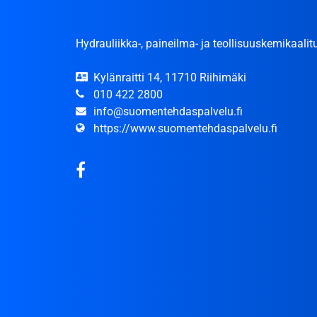
Hydrauliikka-, paineilma- ja teollisuuskemikaalitu
Kylänraitti 14, 11710 Riihimäki
010 422 2800
info@suomentehdaspalvelu.fi
https://www.suomentehdaspalvelu.fi