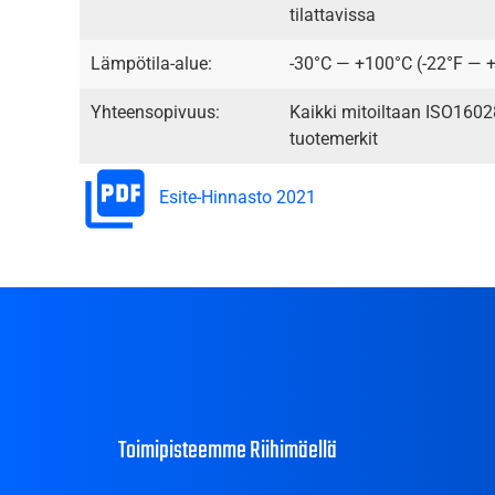
tilattavissa
Lämpötila-alue:
-30°C — +100°C (-22°F — 
Yhteensopivuus:
Kaikki mitoiltaan ISO1602
tuotemerkit
Esite-Hinnasto 2021
Toimipisteemme Riihimäellä