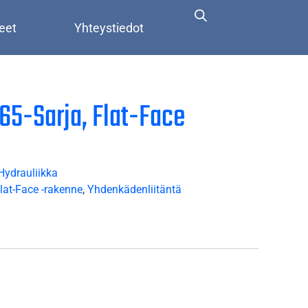
eet
Yhteystiedot
X65-Sarja, Flat-Face
Hydrauliikka
lat-Face -rakenne
,
Yhdenkädenliitäntä