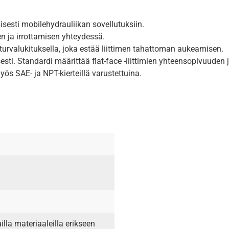
yisesti mobilehydrauliikan sovellutuksiin.
n ja irrottamisen yhteydessä.
u turvalukituksella, joka estää liittimen tahattoman aukeamisen.
sti. Standardi määrittää flat-face -liittimien yhteensopivuuden
yös SAE- ja NPT-kierteillä varustettuina.
lla materiaaleilla erikseen