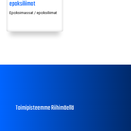
epoksiliimat
Epoksimassat / epoksiliimat
Toimipisteemme Riihimäellä