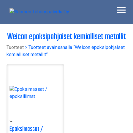
Skip
to
content
Suomen Tehdaspalvelu Oy
Parasta palvelua
Weicon epoksipohjaiset kemialliset metallit
Tuotteet
> Tuotteet avainsanalla “Weicon epoksipohjaiset
kemialliset metallit”
'--
Epoksimassat /