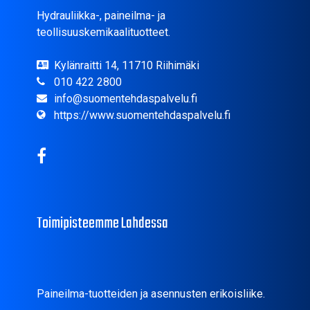
Hydrauliikka-, paineilma- ja
teollisuuskemikaalituotteet.
Kylänraitti 14, 11710 Riihimäki
010 422 2800
info@suomentehdaspalvelu.fi
https://www.suomentehdaspalvelu.fi
Toimipisteemme Lahdessa
Paineilma-tuotteiden ja asennusten erikoisliike.