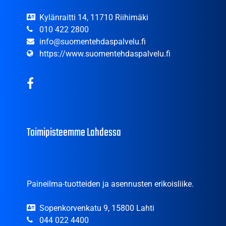
Kylänraitti 14, 11710 Riihimäki
010 422 2800
info@suomentehdaspalvelu.fi
https://www.suomentehdaspalvelu.fi
Toimipisteemme Lahdessa
Paineilma-tuotteiden ja asennusten erikoisliike.
Sopenkorvenkatu 9, 15800 Lahti
044 022 4400