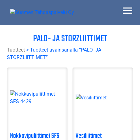
Skip
to
content
Suomen Tehdaspalvelu Oy
Parasta palvelua
PALO- JA STORZLIITTIMET
Tuotteet
> Tuotteet avainsanalla “PALO- JA
STORZLIITTIMET”
Nokkavipuliittimet SFS
Vesiliittimet