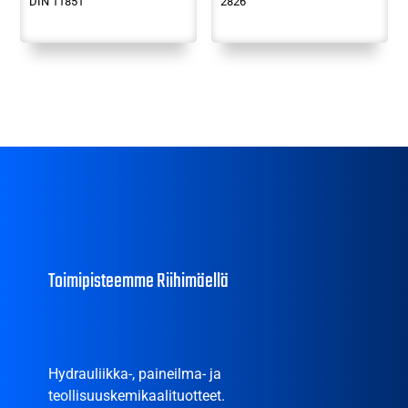
DIN 11851
2826
Toimipisteemme Riihimäellä
Hydrauliikka-, paineilma- ja
teollisuuskemikaalituotteet.