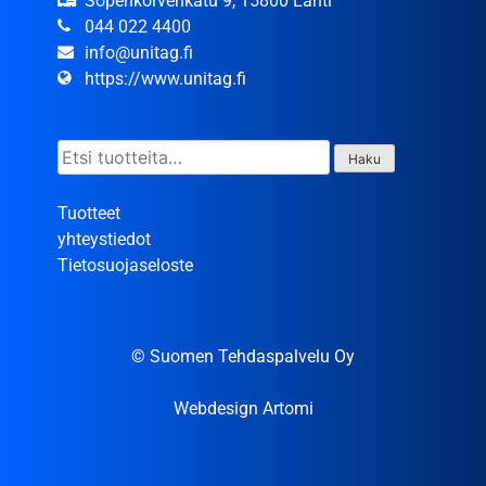
Sopenkorvenkatu 9, 15800 Lahti
044 022 4400
info@unitag.fi
https://www.unitag.fi
Etsi:
Haku
Tuotteet
yhteystiedot
Tietosuojaseloste
© Suomen Tehdaspalvelu Oy
Webdesign Artomi