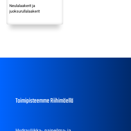
Neulalaakerit ja
juoksurullalaakerit
Toimipisteemme Riihimäellä
Hydrauliikka-, paineilma- ja