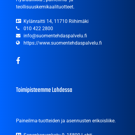
teollisuuskemikaalituotteet.
Kylänraitti 14, 11710 Riihimäki
010 422 2800
info@suomentehdaspalvelu.fi
https://www.suomentehdaspalvelu.fi
Toimipisteemme Lahdessa
Paineilma-tuotteiden ja asennusten erikoisliike.