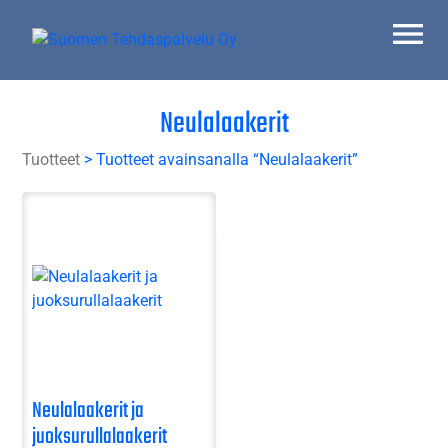
Skip
to
content
Suomen Tehdaspalvelu Oy
Parasta palvelua
Neulalaakerit
Tuotteet
> Tuotteet avainsanalla “Neulalaakerit”
Neulalaakerit ja
juoksurullalaakerit