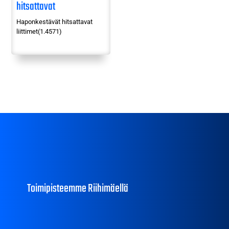
hitsattavat
liittimet(1.4571)
Haponkestävät hitsattavat
liittimet(1.4571)
Toimipisteemme Riihimäellä