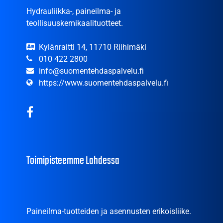
Hydrauliikka-, paineilma- ja
teollisuuskemikaalituotteet.
Kylänraitti 14, 11710 Riihimäki
010 422 2800
info@suomentehdaspalvelu.fi
https://www.suomentehdaspalvelu.fi
Toimipisteemme Lahdessa
Paineilma-tuotteiden ja asennusten erikoisliike.