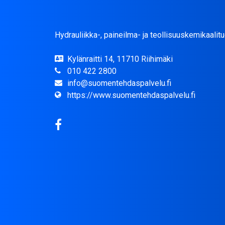
Hydrauliikka-, paineilma- ja teollisuuskemikaalitu
Kylänraitti 14, 11710 Riihimäki
010 422 2800
info@suomentehdaspalvelu.fi
https://www.suomentehdaspalvelu.fi