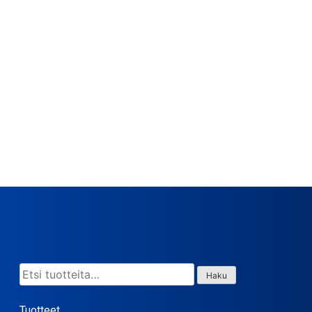
Etsi:
Haku
Tuotteet