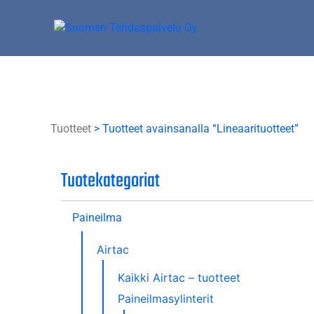
Skip
to
content
Suomen Tehdaspalvelu Oy
Parasta palvelua
Tuotteet
> Tuotteet avainsanalla “Lineaarituotteet”
Tuotekategoriat
Paineilma
Airtac
Kaikki Airtac – tuotteet
Paineilmasylinterit