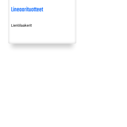
Lineaarituotteet
Lieriölaakerit