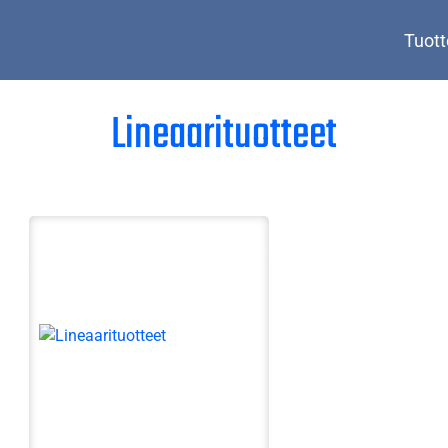
Tuott
Lineaarituotteet