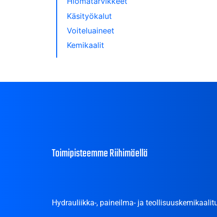
Hiomatarvikkeet
Käsityökalut
Voiteluaineet
Kemikaalit
Toimipisteemme Riihimäellä
Hydrauliikka-, paineilma- ja teollisuuskemikaalitu