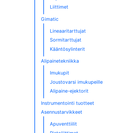
Liittimet
Gimatic
Lineaaritarttujat
Sormitarttujat
Kääntösylinterit
Alipainetekniikka
Imukupit
Joustovarsi imukupeille
Alipaine-ejektorit
Instrumentointi tuotteet
Asennustarvikkeet
Apuventtiilit
Pistoliittimet