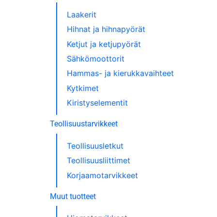
Laakerit
Hihnat ja hihnapyörät
Ketjut ja ketjupyörät
Sähkömoottorit
Hammas- ja kierukkavaihteet
Kytkimet
Kiristyselementit
Teollisuustarvikkeet
Teollisuusletkut
Teollisuusliittimet
Korjaamotarvikkeet
Muut tuotteet