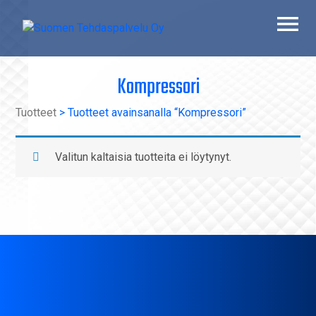
Skip
to
content
Suomen Tehdaspalvelu Oy
Parasta palvelua
Kompressori
Tuotteet
> Tuotteet avainsanalla “Kompressori”
Valitun kaltaisia tuotteita ei löytynyt.