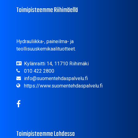
Toimipisteemme Riihimäellä
Hydrauliikka-, paineilma- ja
teollisuuskemikaalituotteet.
Kylänraitti 14, 11710 Riihimäki
010 422 2800
info@suomentehdaspalvelu.fi
https://www.suomentehdaspalvelu.fi
Toimipisteemme Lahdessa