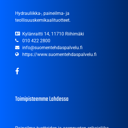
Hydrauliikka-, paineilma- ja
teollisuuskemikaalituotteet.
Kylänraitti 14, 11710 Riihimäki
010 422 2800
info@suomentehdaspalvelu.fi
https://www.suomentehdaspalvelu.fi
Toimipisteemme Lahdessa