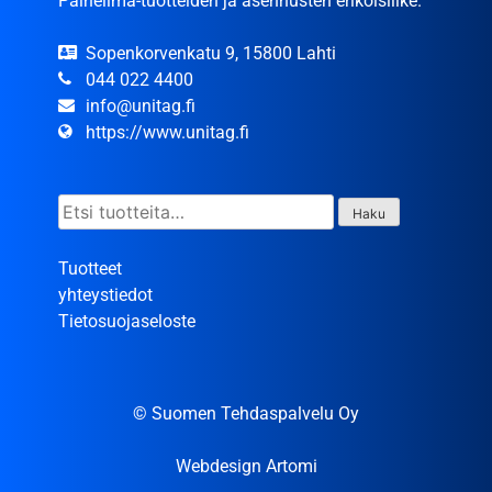
Paineilma-tuotteiden ja asennusten erikoisliike.
Sopenkorvenkatu 9, 15800 Lahti
044 022 4400
info@unitag.fi
https://www.unitag.fi
Etsi:
Haku
Tuotteet
yhteystiedot
Tietosuojaseloste
© Suomen Tehdaspalvelu Oy
Webdesign Artomi