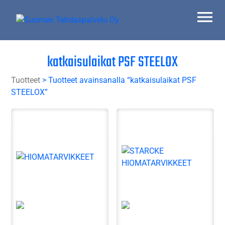
Skip
to
content
Suomen Tehdaspalvelu Oy
Parasta palvelua
katkaisulaikat PSF STEELOX
Tuotteet
> Tuotteet avainsanalla “katkaisulaikat PSF
STEELOX”