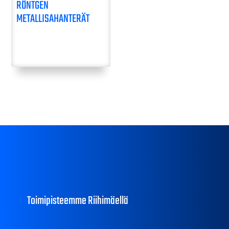
RÖNTGEN
METALLISAHANTERÄT
Toimipisteemme Riihimäellä