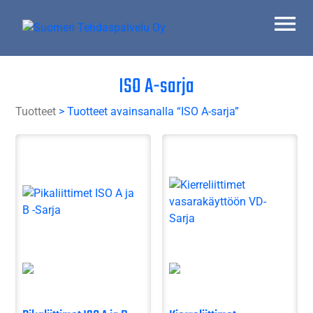
Skip
to
content
Suomen Tehdaspalvelu Oy
Parasta palvelua
ISO A-sarja
Tuotteet
> Tuotteet avainsanalla “ISO A-sarja”