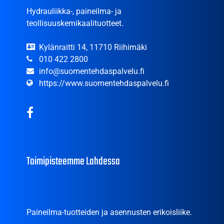
Hydrauliikka-, paineilma- ja
teollisuuskemikaalituotteet.
Kylänraitti 14, 11710 Riihimäki
010 422 2800
info@suomentehdaspalvelu.fi
https://www.suomentehdaspalvelu.fi
Toimipisteemme Lahdessa
Paineilma-tuotteiden ja asennusten erikoisliike.