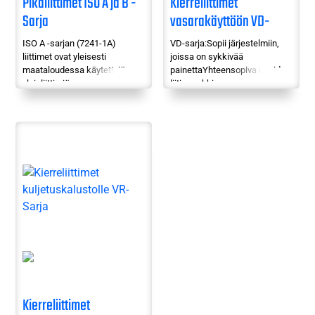
Pikaliittimet ISO A ja B -
Kierreliittimet
Sarja
vasarakäyttöön VD-
Sarja
ISO A -sarjan (7241-1A)
VD-sarja:Sopii järjestelmiin,
liittimet ovat yleisesti
joissa on sykkivää
maataloudessa käytettyjä
painettaYhteensopiva useiden
yleisliittimiä, ns.
liitinmerkkien
traktoriliittimiä.1/2″
kanssaKytkettävissä myös
kokoluokassa myös
painetta vastaan (maks. 100
paineenpoistava versio. ISO B
bar)Saatavana myös muita
-sarjan (7241-1B) liittimiä
kierrekokoja
käytetään
yleisestiteollisuudessa ja
raskaan kaluston eri
sovellutuksissa.Saatavilla
myös messingistä ja
haponkestävästäteräksestä
valmistetut versiot.
Kierreliittimet