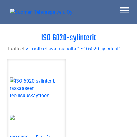
Skip
to
content
Suomen Tehdaspalvelu Oy
Parasta palvelua
ISO 6020-sylinterit
Tuotteet
> Tuotteet avainsanalla “ISO 6020-sylinterit”