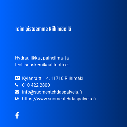
Toimipisteemme Riihimäellä
Hydrauliikka-, paineilma- ja
teollisuuskemikaalituotteet.
Kylänraitti 14, 11710 Riihimäki
010 422 2800
info@suomentehdaspalvelu.fi
https://www.suomentehdaspalvelu.fi