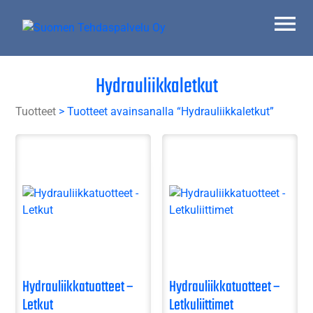
Skip
to
content
Suomen Tehdaspalvelu Oy
Parasta palvelua
Hydrauliikkaletkut
Tuotteet
> Tuotteet avainsanalla “Hydrauliikkaletkut”
Hydrauliikkatuotteet –
Hydrauliikkatuotteet –
Letkut
Letkuliittimet