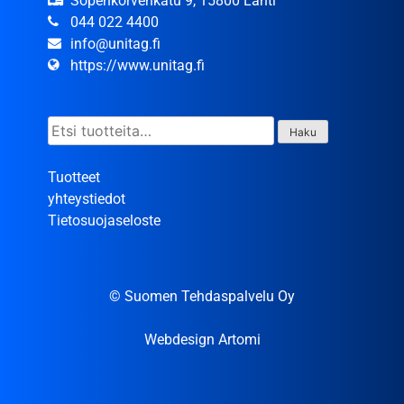
Sopenkorvenkatu 9, 15800 Lahti
044 022 4400
info@unitag.fi
https://www.unitag.fi
Etsi:
Haku
Tuotteet
yhteystiedot
Tietosuojaseloste
© Suomen Tehdaspalvelu Oy
Webdesign Artomi