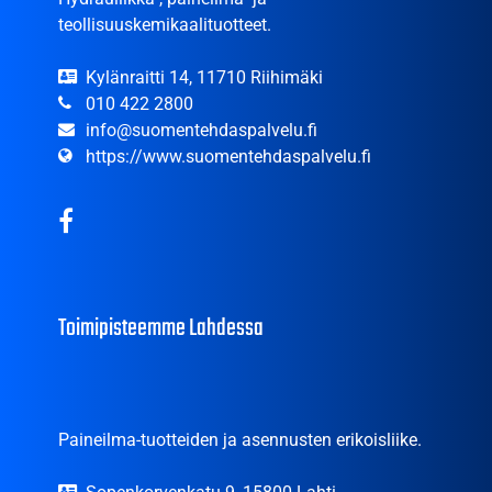
teollisuuskemikaalituotteet.
Kylänraitti 14, 11710 Riihimäki
010 422 2800
info@suomentehdaspalvelu.fi
https://www.suomentehdaspalvelu.fi
Toimipisteemme Lahdessa
Paineilma-tuotteiden ja asennusten erikoisliike.