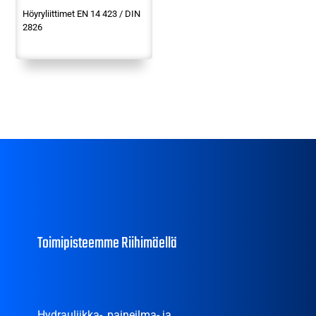
Höyryliittimet EN 14 423 / DIN
2826
Toimipisteemme Riihimäellä
Hydrauliikka-, paineilma- ja