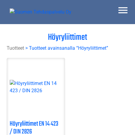
Skip
to
content
Suomen Tehdaspalvelu Oy
Parasta palvelua
Höyryliittimet
Tuotteet
> Tuotteet avainsanalla “Höyryliittimet”
Höyryliittimet EN 14 423
/ DIN 2826