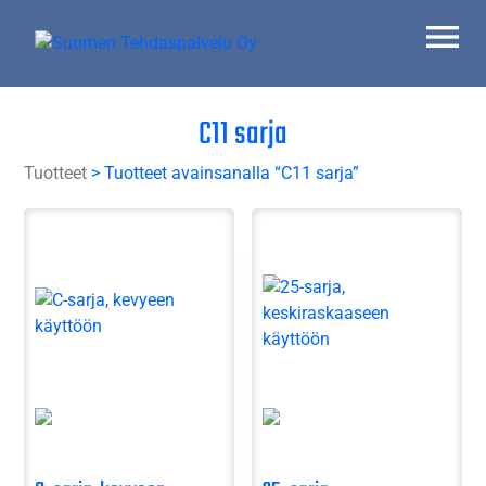
Skip
to
content
Suomen Tehdaspalvelu Oy
Parasta palvelua
C11 sarja
Tuotteet
> Tuotteet avainsanalla “C11 sarja”