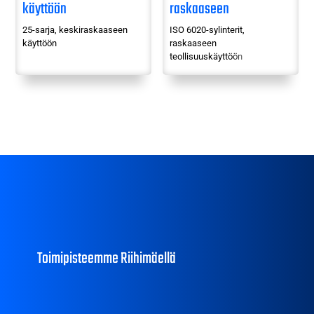
käyttöön
raskaaseen
teollisuuskäyttöön
25-sarja, keskiraskaaseen
ISO 6020-sylinterit,
käyttöön
raskaaseen
teollisuuskäyttöön
Toimipisteemme Riihimäellä