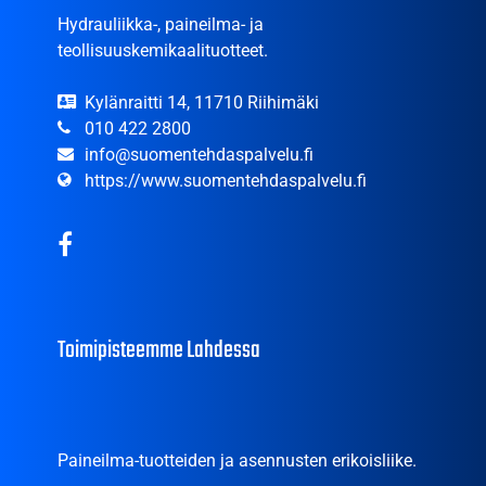
Hydrauliikka-, paineilma- ja
teollisuuskemikaalituotteet.
Kylänraitti 14, 11710 Riihimäki
010 422 2800
info@suomentehdaspalvelu.fi
https://www.suomentehdaspalvelu.fi
Toimipisteemme Lahdessa
Paineilma-tuotteiden ja asennusten erikoisliike.