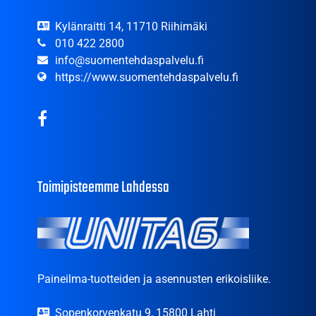
Kylänraitti 14, 11710 Riihimäki
010 422 2800
info@suomentehdaspalvelu.fi
https://www.suomentehdaspalvelu.fi
Toimipisteemme Lahdessa
Paineilma-tuotteiden ja asennusten erikoisliike.
Sopenkorvenkatu 9, 15800 Lahti