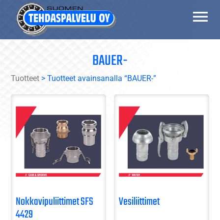
Skip
to
content
BAUER-
Suomen Tehdaspalvelu Oy
Parasta palvelua
Tuotteet
> Tuotteet avainsanalla “BAUER-”
Nokkavipuliittimet SFS
Vesiliittimet
4429