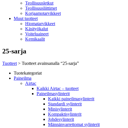
Teollisuusletkut
Teollisuusliittimet
Korjaamotarvikkeet
Muut tuotteet
Hiomatarvikkeet
Käsityökalut
Voiteluaineet
Kemikaalit
25-sarja
Tuotteet
> Tuotteet avainsanalla “25-sarja”
Tuotekategoriat
Paineilma
Airtac
Kaikki Airtac – tuotteet
Paineilmasylinterit
Kaikki paineilmasylinterit
Standardi sylinterit
Minisylinterit
Kompaktisylinterit
Johdesylinterit
Männänvarrettomat sylinterit