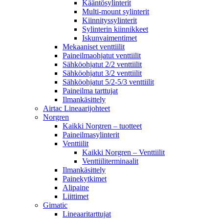
Kääntösylinterit
Multi-mount sylinterit
Kiinnityssylinterit
Sylinterin kiinnikkeet
Iskunvaimentimet
Mekaaniset venttiilit
Paineilmaohjatut venttiilit
Sähköohjatut 2/2 venttiilit
Sähköohjatut 3/2 venttiilit
Sähköohjatut 5/2-5/3 venttiilit
Paineilma tarttujat
Ilmankäsittely
Airtac Lineaarijohteet
Norgren
Kaikki Norgren – tuotteet
Paineilmasylinterit
Venttiilit
Kaikki Norgren – Venttiilit
Venttiiliterminaalit
Ilmankäsittely
Painekytkimet
Alipaine
Liittimet
Gimatic
Lineaaritarttujat