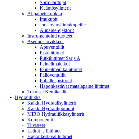
Sormitarttujat
Kääntösylinterit
Alipainetekniikka
Imukupit
Joustovarsi imukupeille
Alipaine-ejektorit
Instrumentointi tuotteet
Asennustarvikkeet
Apuventtiilit
Pistoliittimet
Putkiliittimet Sarja A
Paineilmaletkut
Paineilmapikaliittimet
Palloventtiilit
Puhalluspistoolit
Haponkestävät matalapaine liittimet
Tekniset Kemikaalit
Hydrauliikka
Kaikki Hydraulisylinterit
Kaikki Hydraulipumput
MIRO Hydrauliikkasylinterit
Komponentit
Tiivisteet
Letkut ja liittimet
Haponkestävät liittimet