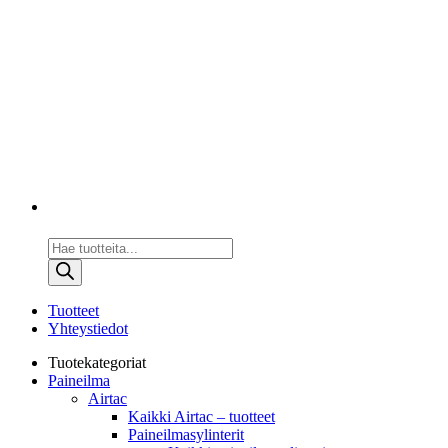
Products
search
Tuotteet
Yhteystiedot
Tuotekategoriat
Paineilma
Airtac
Kaikki Airtac – tuotteet
Paineilmasylinterit