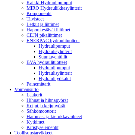
Kaikki Hydraulipumput
MIRO Hydrauliikkasylinterit
Komponentit
Tiivisteet
Letkut ja liittimet
Haponkestävät liittimet
CEJN pikaliittimet
ENERPAC hydraulituotteet
Hydraulipumput
Hydraulisylinterit
Suuntaventtiilit
BVA hydraulituotteet
Hydraulipumput
Hydraulisylinterit
Hydraulityökalut
Painemittarit
Voimansiirto
Laakerit
Hihnat ja hihnapyörät
Ketjut ja ketjupyörät
Sähkömoottorit
Hammas- ja kierukkavaihteet
Kytkimet
Kiristyselementit
Teollisuustarvikkeet