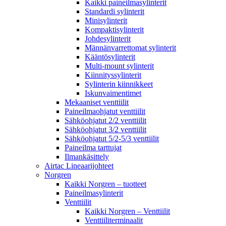
Kaikki paineilmasylinterit
Standardi sylinterit
Minisylinterit
Kompaktisylinterit
Johdesylinterit
Männänvarrettomat sylinterit
Kääntösylinterit
Multi-mount sylinterit
Kiinnityssylinterit
Sylinterin kiinnikkeet
Iskunvaimentimet
Mekaaniset venttiilit
Paineilmaohjatut venttiilit
Sähköohjatut 2/2 venttiilit
Sähköohjatut 3/2 venttiilit
Sähköohjatut 5/2-5/3 venttiilit
Paineilma tarttujat
Ilmankäsittely
Airtac Lineaarijohteet
Norgren
Kaikki Norgren – tuotteet
Paineilmasylinterit
Venttiilit
Kaikki Norgren – Venttiilit
Venttiiliterminaalit