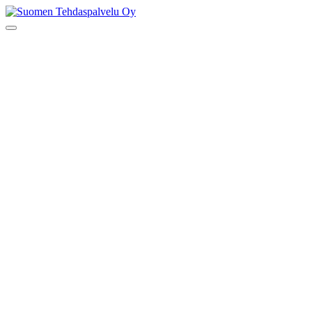
Skip
to
Suomen Tehdaspalvelu Oy
Parasta palvelua
content