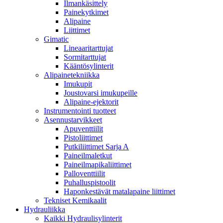
Ilmankäsittely
Painekytkimet
Alipaine
Liittimet
Gimatic
Lineaaritarttujat
Sormitarttujat
Kääntösylinterit
Alipainetekniikka
Imukupit
Joustovarsi imukupeille
Alipaine-ejektorit
Instrumentointi tuotteet
Asennustarvikkeet
Apuventtiilit
Pistoliittimet
Putkiliittimet Sarja A
Paineilmaletkut
Paineilmapikaliittimet
Palloventtiilit
Puhalluspistoolit
Haponkestävät matalapaine liittimet
Tekniset Kemikaalit
Hydrauliikka
Kaikki Hydraulisylinterit